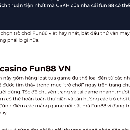
ch thuận tiện nhất mà CSKH của nhà cái fun 88 có thể 
 chọn trò chơi Fun88 việt hay nhất, bắt đầu thử vận may
g phải lo gì nữa.
 casino Fun88 VN
n này gồm hàng loạt tựa game đủ thể loại đến từ các n
ể được tìm thấy trong mục “trò chơi” ngay trên trang chủ
người dùng. Tốc độ chuyển trang và tải game nhanh, mượ
 em có thể hoàn toàn thư giãn và tận hưởng các trò chơi
. Cùng điểm các mảng game nổi bật mà Fun88 vi đang tr
ay.