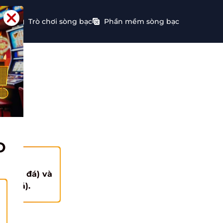
g bạc
Trò chơi sòng bạc
Phần mềm sòng bạc
O
c bóng đá) và
bắn cá).