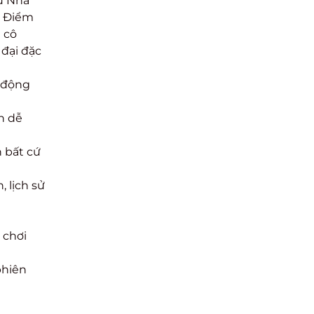
ư Nhà
. Điểm
 cô
 đại đặc
g động
n dễ
n bất cứ
 lịch sử
 chơi
phiên