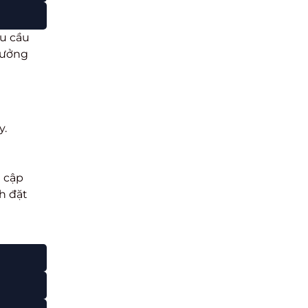
êu cầu
hưởng
y.
 cập
h đặt