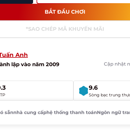
anh toán tối đa
BẮT ĐẦU CHƠI
n thanh toán
*SAO CHÉP MÃ KHUYẾN MÃI
Tuấn Anh
ành lập vào năm 2009
Cập nhật 
.3
9.6
TP
Sòng bạc trung thự
có sẵn
nhà cung cấp
hệ thống thanh toán
Ngôn ngữ tr