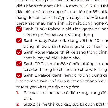
Casino là mảng thế mạnh của nhà cái đình đám
điều hành tốt nhất Châu Á năm 2009, 2010, Nhà
đặc biệt nhất của sòng bài trực tiếp fun88 vui 
nàng dealer cực xinh đẹp và quyến rũ. Mỗi sảnh 
biệt khác nhau, hình ảnh bắt mắt, công nghệ AR
Sảnh Fun88 Palace: Nhiều loại game bài hấp
trên cả phiên bản web và ứng dụng.
Sảnh Happy Palace: đa dạng với hơn 20 mức
dàng, nhiều phần thưởng giá trị và nhanh 
Sảnh Royal Palace: thiết kế sang trọng đỉn
thết bị hay hệ điều hành nào.
Sảnh PP Palace fun88: sở hữu những trò chơi
cá cược, thống kê chi tiết trò chơi và khô
Sảnh E Palace: dành riêng cho ứng dụng d
Các trò chơi bàn phổ biến nhất cho thành viên 
trực tuyến và trực tiếp bao gồm:
Bacarat: trò chơi bàn cổ điển sang trọng đế
bản.
Sicbo: game thả xúc xắc, cực lôi cuốn bởi t