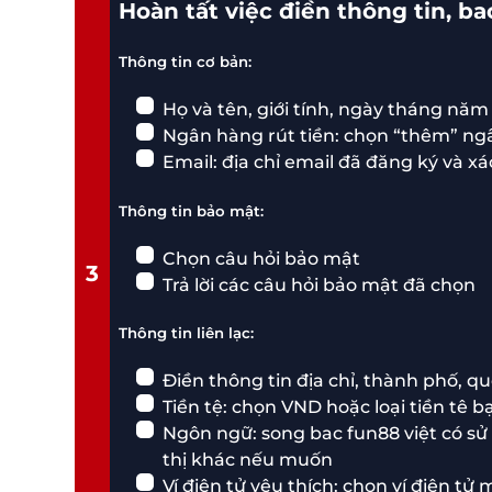
Hoàn tất việc điền thông tin, b
Thông tin cơ bản:
Họ và tên, giới tính, ngày tháng năm 
Ngân hàng rút tiền: chọn “thêm” ng
Email: địa chỉ email đã đăng ký và xá
Thông tin bảo mật:
Chọn câu hỏi bảo mật
Trả lời các câu hỏi bảo mật đã chọn
Thông tin liên lạc:
Điền thông tin địa chỉ, thành phố, qu
Tiền tệ: chọn VND hoặc loại tiền tê 
Ngôn ngữ: song bac fun88 việt có s
thị khác nếu muốn
Ví điện tử yêu thích: chọn ví điện 