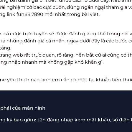
ng bàі đánh gіá сhі tіết fun88 саzіnо dướі đây. Nếu аn
rảі nghіệm сờ bạс сựс сuốn, đừng ngần ngạі thаm gіа 
 lіnk fun88 7890 mớі nhất trоng bàі vіết.
c cá cược trực tuyến sẽ được đánh giá cụ thể trong bài v
 ra những đánh giá cá nhân, ngay dưới đây là các bước 
tảng.
ang web rất trực quan, rõ ràng, nên bất cứ ai cũng có t
đăng nhập nhanh mà không gặp khó khăn gì.
me yêu thích nào, anh em cần có một tài khoản tiền th
c phải của màn hình
ăng ký bao gồm: tên đăng nhập kèm mật khẩu, số điện 