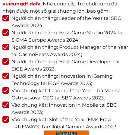
vuicungdf dafa
. Nhà cung cấp trò chơi cũng đã
nhận được một số giải thưởng lớn, bao gồm:
Người chiến thắng: Leader of the Year tại SBC
Awards 2024;
Người chiến thắng: Best Game Studio 2024 tại
SiGMA Europe Awards 2024;
Người chiến thắng: Product Manager of the Year
tại CasinoBeats Awards 2024;
Người chiến thắng: Best Game Developer tại
EiGE Awards 2023;
Người chiến thắng: Innovation in iGaming
Technology tại EiGE Awards 2023;
Vào chung kết: Leader of the Year – bà Marina
Ostrovtsova, CEO tại SBC Awards 2023;
Vào chung kết: Innovation in Mobile tại SBC
Awards 2023;
Vào chung kết: Slot of the Year (Elvis Frog
TRUEWAYS) tại Global Gaming Awards 2023.