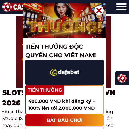
TIỀN THƯỞNG ĐỘC
QUYỀN CHO VIỆT NAM!
SLOTS BGAMING PHỔ BIẾN VN
400.000 VNĐ khi đăng ký +
2026
100% lên tới 2.000.000 VNĐ
Được thành lập vào năm 2018, công ty BGaming
Studio (Stable Games Ltd) là một nhà phát triển
BẮT ĐẦU CHƠI
máy đánh bạc năng động. Doanh nghiệp này có