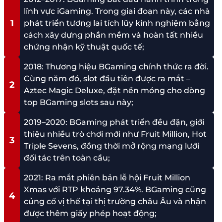
lĩnh vực iGaming. Trong giai đoạn này, các nhà
phát triển tương lai tích lũy kinh nghiệm bằng
cách xây dựng phần mềm và hoàn tất nhiều
chứng nhận kỹ thuật quốc tế;
2018: Thương hiệu BGaming chính thức ra đời.
Cùng năm đó, slot đầu tiên được ra mắt –
Aztec Magic Deluxe, đặt nền móng cho dòng
top BGaming slots sau này;
2019–2020: BGaming phát triển đều đặn, giới
thiệu nhiều trò chơi mới như Fruit Million, Hot
Triple Sevens, đồng thời mở rộng mạng lưới
đối tác trên toàn cầu;
2021: Ra mắt phiên bản lễ hội Fruit Million
Xmas với RTP khoảng 97.34%. BGaming cũng
củng cố vị thế tại thị trường châu Âu và nhận
được thêm giấy phép hoạt động;