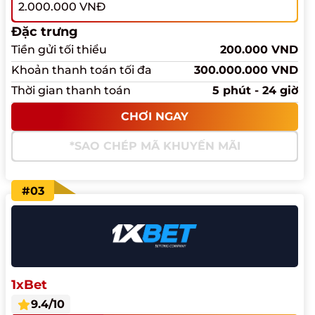
2.000.000 VNĐ
Đặc trưng
Tiền gửi tối thiểu
200.000 VND
Khoản thanh toán tối đa
300.000.000 VND
Thời gian thanh toán
5 phút - 24 giờ
CHƠI NGAY
*SAO CHÉP MÃ KHUYẾN MÃI
1xBet
9.4/10