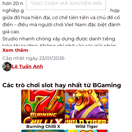
hơn 20 năm kinh nghiệm trong ngành công
*SAO CHÉP MÃ KHUYẾN MÃI
nghiệp game. Các slot của nhà phát triển kết hợp
giữa đồ họa hiện đại, cơ chế tiên tiến và chủ đề cổ
điển – điều mà người chơi Viet Nam đặc biệt đánh
giá cao.
Studio nhanh chóng xây dựng được danh tiếng
trên thị trường. Không chỉ nhờ vào các giải pháp
Xem thêm
đổi mới (đây là công ty đầu tiên triển khai công
Cập nhật ngày 23/01/2026
nghệ Provably Fair), mà còn nhờ danh mục trò chơi
Lê Tuấn Anh
BGaming slots được tối ưu hoàn hảo cho thiết bị di
động. Nhà cung cấp này đã có mặt chính thức trên
thị trường quốc tế và đang tích cực thu hút sự
Các trò chơi slot hay nhất từ BGaming
quan tâm từ người chơi châu Á, bao gồm cả Việt
Nam. Các trò chơi của họ có sẵn trên các nền tảng
chính thức với cả hai phiên bản: miễn phí và chơi
bằng tiền thật. Phiên bản miễn phí đặc biệt có sẵn
không cần đặt cọc, riêng dành cho người Việt.
Burning Chilli X
Wild Tiger