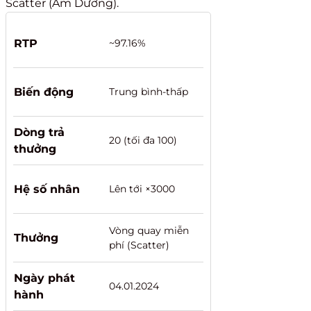
Scatter (Âm Dương).
RTP
~97.16%
Biến động
Trung bình-thấp
Dòng trả
20 (tối đa 100)
thưởng
Hệ số nhân
Lên tới ×3000
Vòng quay miễn
Thưởng
phí (Scatter)
Ngày phát
04.01.2024
hành