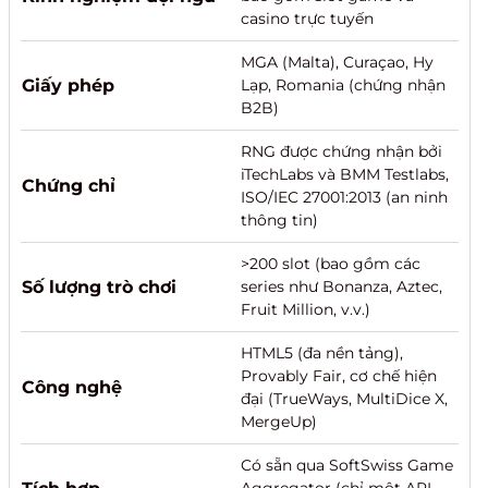
casino trực tuyến
MGA (Malta), Curaçao, Hy
Giấy phép
Lạp, Romania (chứng nhận
B2B)
RNG được chứng nhận bởi
iTechLabs và BMM Testlabs,
Chứng chỉ
ISO/IEC 27001:2013 (an ninh
thông tin)
>200 slot (bao gồm các
Số lượng trò chơi
series như Bonanza, Aztec,
Fruit Million, v.v.)
HTML5 (đa nền tảng),
Provably Fair, cơ chế hiện
Công nghệ
đại (TrueWays, MultiDice X,
MergeUp)
Có sẵn qua SoftSwiss Game