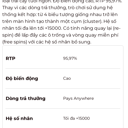
loại trái cây tươi ngon. Độ biến động cao, RTP 95,97%.
Thay vì các dòng trả thưởng, trò chơi sử dụng hệ
thống kết hợp: từ 4 biểu tượng giống nhau trở lên
trên màn hình tạo thành một cụm (cluster). Hệ số
nhân tối đa lên tới ×15000. Có tính năng quay lại (re-
spin) để lấp đầy các ô trống và vòng quay miễn phí
(free spins) với các hệ số nhân bổ sung.
RTP
95,97%
Độ biến động
Cao
Dòng trả thưởng
Pays Anywhere
Hệ số nhân
Tối đa ×15000