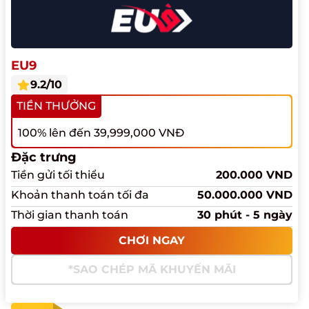
EU9
9.2/10
100% lên đến 39,999,000 VNĐ
Đặc trưng
Tiền gửi tối thiểu
200.000 VND
Khoản thanh toán tối đa
50.000.000 VND
Thời gian thanh toán
30 phút - 5 ngày
CHƠI NGAY
*SAO CHÉP MÃ KHUYẾN MÃI