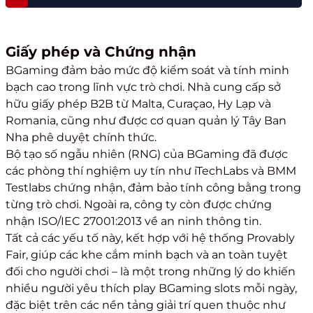
Giấy phép và Chứng nhận
BGaming đảm bảo mức độ kiểm soát và tính minh
bạch cao trong lĩnh vực trò chơi. Nhà cung cấp sở
hữu giấy phép B2B từ Malta, Curaçao, Hy Lạp và
Romania, cũng như được cơ quan quản lý Tây Ban
Nha phê duyệt chính thức.
Bộ tạo số ngẫu nhiên (RNG) của BGaming đã được
các phòng thí nghiệm uy tín như iTechLabs và BMM
Testlabs chứng nhận, đảm bảo tính công bằng trong
từng trò chơi. Ngoài ra, công ty còn được chứng
nhận ISO/IEC 27001:2013 về an ninh thông tin.
Tất cả các yếu tố này, kết hợp với hệ thống Provably
Fair, giúp các khe cắm minh bạch và an toàn tuyệt
đối cho người chơi – là một trong những lý do khiến
nhiều người yêu thích play BGaming slots mỗi ngày,
đặc biệt trên các nền tảng giải trí quen thuộc như