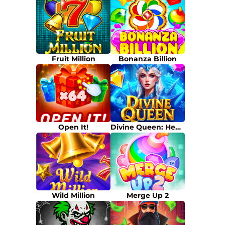
Fruit Million
Bonanza Billion
Open It!
Divine Queen: Heart of Ice
Wild Million
Merge Up 2