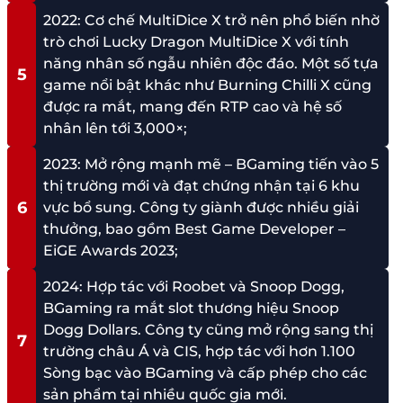
2022: Cơ chế MultiDice X trở nên phổ biến nhờ
trò chơi Lucky Dragon MultiDice X với tính
năng nhân số ngẫu nhiên độc đáo. Một số tựa
game nổi bật khác như Burning Chilli X cũng
được ra mắt, mang đến RTP cao và hệ số
nhân lên tới 3,000×;
2023: Mở rộng mạnh mẽ – BGaming tiến vào 5
thị trường mới và đạt chứng nhận tại 6 khu
vực bổ sung. Công ty giành được nhiều giải
thưởng, bao gồm Best Game Developer –
EiGE Awards 2023;
2024: Hợp tác với Roobet và Snoop Dogg,
BGaming ra mắt slot thương hiệu Snoop
Dogg Dollars. Công ty cũng mở rộng sang thị
trường châu Á và CIS, hợp tác với hơn 1.100
Sòng bạc vào BGaming và cấp phép cho các
sản phẩm tại nhiều quốc gia mới.