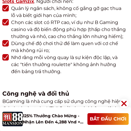
Slots Gamzix
. Người chơi nên:
Quản lý ngân sách, không cố gắng gỡ gạc thua
lỗ và biết giới hạn của mình;
Chọn các slot có RTP cao, ví dụ như B Gaming
casino và độ biến động phù hợp (thấp cho thắng
thường và nhỏ, cao cho thắng lớn nhưng hiếm);
Dùng chế độ chơi thử để làm quen với cơ chế
mà không rủi ro;
Nhớ rằng mỗi vòng quay là sự kiện độc lập, và
các "tiền thưởng roulette" không ảnh hưởng
đến bảng trả thưởng.
Công nghệ và đối thủ
BGaming là nhà cung cấp sử dụng công nghệ hiện
đại: slot hoàn toàn HTML5, tải nhanh không giật lag,
giao diện thân thiện trên di động. Nhà cung cấp dễ
125% Thưởng Chào Mừng -
BẮT ĐẦU CHƠI
Nhận Lên Đến 4,288 Vnd +
dàng tích hợp qua API duy nhất (SoftSwiss Game
Hoàn Tiền 60%
Aggregator), giúp các sòng bạc dễ dàng kết nối.