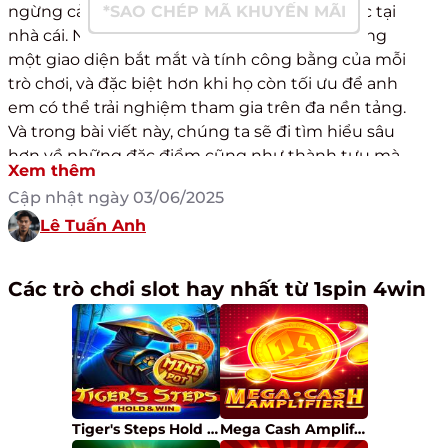
ngừng cải tiến các tính năng, trò chơi cá cược tại
*SAO CHÉP MÃ KHUYẾN MÃI
nhà cái. Nhà cái rất chú trọng vào việc xây dựng
một giao diện bắt mắt và tính công bằng của mỗi
trò chơi, và đặc biệt hơn khi họ còn tối ưu để anh
em có thể trải nghiệm tham gia trên đa nền tảng.
Và trong bài viết này, chúng ta sẽ đi tìm hiểu sâu
hơn về những đặc điểm cũng như thành tựu mà
Xem thêm
họ đã được trong sự nghiệp phát triển.
Cập nhật ngày 03/06/2025
Lê Tuấn Anh
Các trò chơi slot hay nhất từ ​​1spin 4win
Tiger's Steps Hold And Win
Mega Cash Amplifier