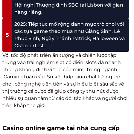
Hội nghị Thượng đỉnh SBC tại Lisbon với gian
hàng riêng.
2025: Tiếp tục mở rộng danh mục trò chơi với
các tựa game theo mùa như Giáng Sinh, Lễ
Phục Sinh, Ngày Thánh Patrick, Halloween và
Oktoberfest.
Với tốc độ phát triển ấn tượng và chiến lược tập
trung vào trải nghiệm slot cổ điển, slots đã nhanh
chóng khẳng định vị thế của mình trong ngành
iGaming toàn cầu. Sự kết hợp giữa chất lượng trò
chơi, công nghệ tiên tiến và sự hiểu biết sâu sắc về
thị trường cá cược đã giúp công ty thu hút được
nhiều sự quan tâm từ các đối tác khác và người chơi
trên khắp thế giới.
Casino online game tại nhà cung cấp