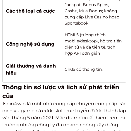
Jackpot, Bonus Spins,
Các thể loại cá cược
Cash+, Mua Bonus; không
cung cấp Live Casino hoặc
Sportsbook
HTML5 (tương thích
mobile/desktop), hỗ trợ tiền
Công nghệ sử dụng
điện tử và đa tiền tệ, tích
hợp API đơn giản
Giải thưởng và danh
Chưa có thông tin.
hiệu
Thông tin sơ lược và lịch sử phát triển
của
1spin4win là một nhà cung cấp chuyên cung cấp các
dịch vụ game cá cược slot trực tuyến được thành lập
vào tháng 5 năm 2021. Mặc dù mới xuất hiện trên thị
trường nhưng công ty đã nhanh chóng xây dựng