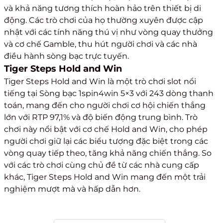
và khả năng tương thích hoàn hảo trên thiết bị di
động. Các trò chơi của họ thường xuyên được cập
nhật với các tính năng thú vị như vòng quay thưởng
và cơ chế Gamble, thu hút người chơi và các nhà
điều hành sòng bạc trực tuyến.
Tiger Steps Hold and Win
Tiger Steps Hold and Win là một trò chơi slot nổi
tiếng tại Sòng bạc 1spin4win 5×3 với 243 dòng thanh
toán, mang đến cho người chơi cơ hội chiến thắng
lớn với RTP 97,1% và độ biến động trung bình. Trò
chơi này nổi bật với cơ chế Hold and Win, cho phép
người chơi giữ lại các biểu tượng đặc biệt trong các
vòng quay tiếp theo, tăng khả năng chiến thắng. So
với các trò chơi cùng chủ đề từ các nhà cung cấp
khác, Tiger Steps Hold and Win mang đến một trải
nghiệm mượt mà và hấp dẫn hơn.