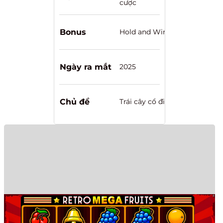
cược
Bonus
Hold and Win
Ngày ra mắt
2025
Chủ đề
Trái cây cổ điển