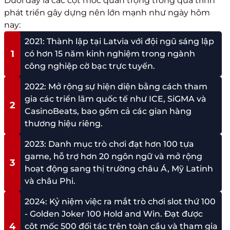
Dưới đây là các cột mốc quan trọng trong quá trình
phát triển gây dựng nên lớn mạnh như ngày hôm
nay:
2021: Thành lập tại Latvia với đội ngũ sáng lập
có hơn 15 năm kinh nghiệm trong ngành
công nghiệp cờ bạc trực tuyến.
2022: Mở rộng sự hiện diện bằng cách tham
gia các triển lãm quốc tế như ICE, SiGMA và
CasinoBeats, bao gồm cả các gian hàng
thương hiệu riêng.
2023: Danh mục trò chơi đạt hơn 100 tựa
game, hỗ trợ hơn 20 ngôn ngữ và mở rộng
hoạt động sang thị trường châu Á, Mỹ Latinh
và châu Phi.
2024: Kỷ niệm việc ra mắt trò chơi slot thứ 100
- Golden Joker 100 Hold and Win. Đạt được
cột mốc 500 đối tác trên toàn cầu và tham gia