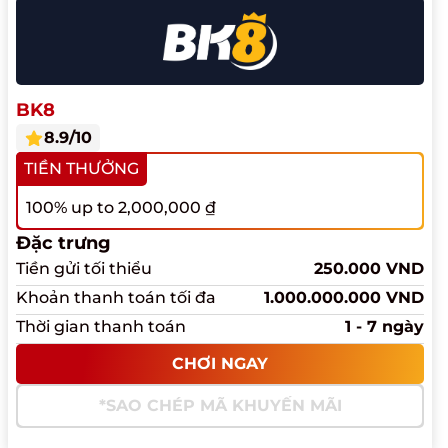
BK8
8.9/10
100% up to 2,000,000 ₫
Đặc trưng
Tiền gửi tối thiểu
250.000 VND
Khoản thanh toán tối đa
1.000.000.000 VND
Thời gian thanh toán
1 - 7 ngày
CHƠI NGAY
*SAO CHÉP MÃ KHUYẾN MÃI