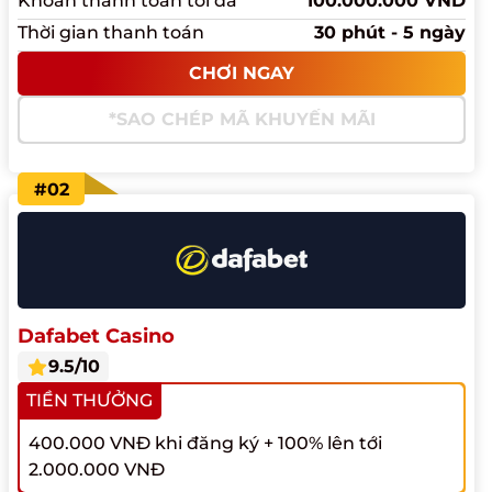
Khoản thanh toán tối đa
100.000.000 VND
Thời gian thanh toán
30 phút - 5 ngày
CHƠI NGAY
*SAO CHÉP MÃ KHUYẾN MÃI
Dafabet Casino
9.5/10
400.000 VNĐ khi đăng ký + 100% lên tới
2.000.000 VNĐ