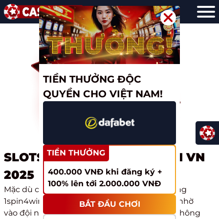
TIỀN THƯỞNG ĐỘC
QUYỀN CHO VIỆT NAM!
SLOTS PHỔ BIẾN 1SPIN4WIN VN
400.000 VNĐ khi đăng ký +
2025
100% lên tới 2.000.000 VNĐ
Mặc dù chỉ mới thành lập vào năm 2021 nhưng
1spin4win đã phát triển cực kì nhanh chóng nhờ
BẮT ĐẦU CHƠI
vào đội ngũ phát triển chuyên nghiệp luôn không