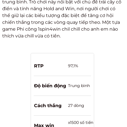
trung bình. Trò chơi này nổi bật với chủ đề trái cây cổ
điển và tính năng Hold and Win, nơi người chơi có
thể giữ lại các biểu tượng đặc biệt để tăng cơ hội
chiến thắng trong các vòng quay tiếp theo. Một tựa
game Phi công 1spin4win chil chill cho anh em nào
thích vừa chill vừa có tiền.
RTP
97,1%
Độ biến động
Trung bình
Cách thắng
27 dòng
x1500 số tiền
Max win